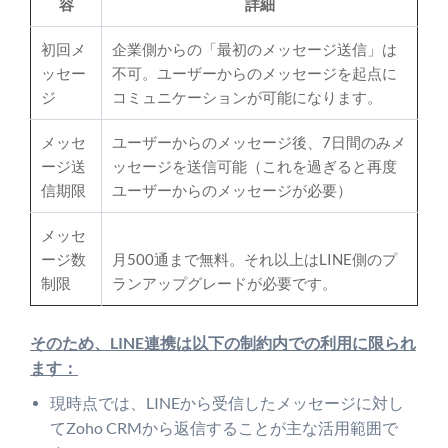
容
詳細
初回メ
企業側からの「最初のメッセージ送信」は
ッセー
不可。ユーザーからのメッセージを起点に
ジ
コミュニケーションが可能になります。
メッセ
ユーザーからのメッセージ後、7日間のみメ
ージ送
ッセージを送信可能（これを過ぎると再度
信期限
ユーザーからのメッセージが必要）
メッセ
ージ数
月500通まで無料。それ以上はLINE側のプ
制限
ランアップグレードが必要です。
そのため、LINE連携は以下の制約内での利用に限られ
ます：
現時点では、LINEから受信したメッセージに対し
てZoho CRMから返信することが主な活用範囲で